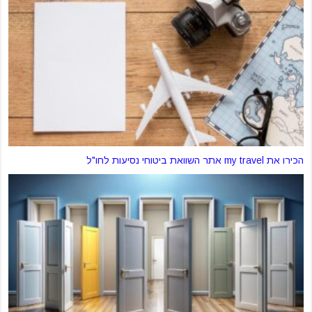
הכירו את my travel אתר השוואת ביטוחי נסיעות לחו"ל