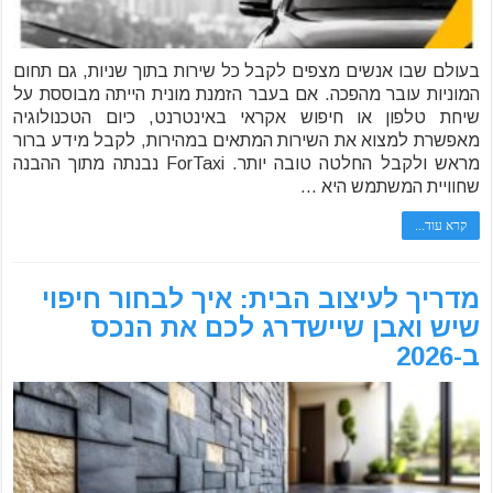
בעולם שבו אנשים מצפים לקבל כל שירות בתוך שניות, גם תחום
המוניות עובר מהפכה. אם בעבר הזמנת מונית הייתה מבוססת על
שיחת טלפון או חיפוש אקראי באינטרנט, כיום הטכנולוגיה
מאפשרת למצוא את השירות המתאים במהירות, לקבל מידע ברור
מראש ולקבל החלטה טובה יותר. ForTaxi נבנתה מתוך ההבנה
שחוויית המשתמש היא …
קרא עוד...
מדריך לעיצוב הבית: איך לבחור חיפוי
שיש ואבן שיישדרג לכם את הנכס
ב-2026