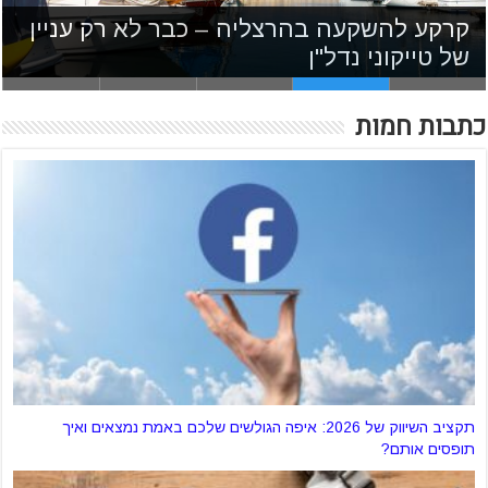
איך לקחת הלוואה מבלי ליפול בפח של
תכנון נכון של המשכנתא יכול לחסוך לכם
קרקע להשקעה בהרצליה – כבר לא רק עניין
איך תוכלו לחסוך עשרות אלפי שקלים בעזרת
הבנק
מחזור משכנתא
של טייקוני נדל"ן
עשרות אלפי שקלים
יתרונות וחסרונות של משכנתא בלון
כתבות חמות
תקציב השיווק של 2026: איפה הגולשים שלכם באמת נמצאים ואיך
תופסים אותם?