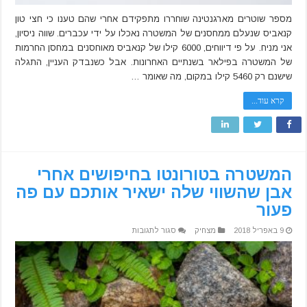
מספר שוטרים מארגנטינה שוחררו מתפקידם אחרי שהם טענו כי חצי טון
קנאביס שנעלם ממחסנים של המשטרה נאכלו על ידי עכברים. שווה ניסיון,
אני מניח. על פי דיווחים, 6000 קילו של קנאביס מאוחסנים במחסן החרמות
של המשטרה בפילאר בשנתיים האחרונות. אבל כשנבדק העניין, התגלה
שישנם רק 5460 קילו במקום, מה שאומר …
קרא עוד...
המשטרה בטורונטו בחיפושים אחרי
אבן שהשווי שלה ישאיר אותכם עם פה
פעור
על
9 באפריל 2018
מצחיק
סגור לתגובות
המשטרה
בטורונטו
בחיפושים
אחרי
אבן
שהשווי
שלה
ישאיר
אותכם