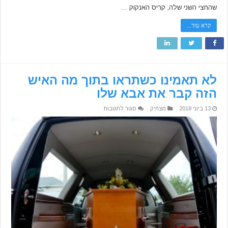
שהחצי השני שלה, קריס האנקוק …
קרא עוד...
לא תאמינו כשתראו בתוך מה האיש
הזה קבר את אבא שלו
על
13 ביוני 2018
מצחיק
סגור לתגובות
לא
תאמינו
כשתראו
בתוך
מה
האיש
הזה
קבר
את
אבא
שלו