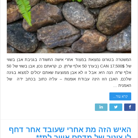
עם
פה
פעור
המשטרה בטורונו נמצאת במצוד אחרי אישה החשודה בגניבת אבן בשווי
של 17,500$ CAN (בערך 50 אלף ש"ח). כן, קראתם נכון, אבן בשווי של 50
אלף ש"ח. הנה היא: אבל זו לא אבן ממוצעת שאתם יכולים למצוא בגינה
שלכם, האבן הזו הינה עבודת אומנות – עליה כתוב בכתב ידה של
האמנית …
קרא עוד...
האיש הזה מת אחרי שעובד אחר דחף
לו צינור של מדחס אוויר לת**