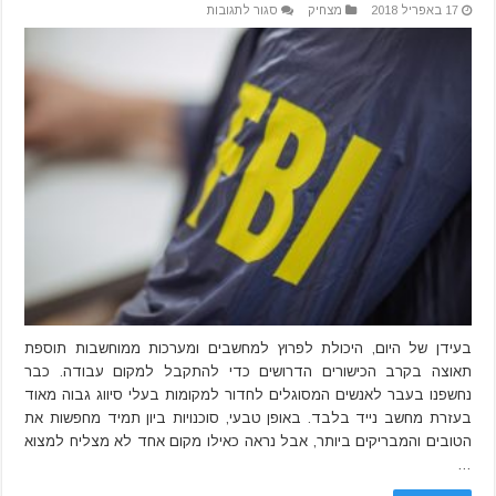
על
17 באפריל 2018
מצחיק
סגור לתגובות
מסתבר
שה-
FBI
מתקשה
למצוא
עובדים
בגלל
שכולם
מסטולים
מדי
בעידן של היום, היכולת לפרוץ למחשבים ומערכות ממוחשבות תוספת
תאוצה בקרב הכישורים הדרושים כדי להתקבל למקום עבודה. כבר
נחשפנו בעבר לאנשים המסוגלים לחדור למקומות בעלי סיווג גבוה מאוד
בעזרת מחשב נייד בלבד. באופן טבעי, סוכנויות ביון תמיד מחפשות את
הטובים והמבריקים ביותר, אבל נראה כאילו מקום אחד לא מצליח למצוא
…