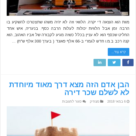
מוות הוא הוצאה די יקרה. הלוואי וזה לא יהיה משהו שתצטרכו להשקיע בו
הרבה זמן אבל הלוויות יכולות לעלות הרבה כסף. בניגריה, איש אחד
החליט שכסף הוא לא עניין בכלל כשזה מגיע לקבורה של אביו האהוב, הוא
קנה רכב ב.מ.ו חדש לגמרי ב-66 אלף פאונד ( בערך 300 אלף ש"ח) …
קרא עוד...
הבן אדם הזה מצא דרך מאוד מיוחדת
לא לשלם שכר דירה
על
6 במאי 2018
מצחיק
סגור לתגובות
הבן
אדם
הזה
מצא
דרך
מאוד
מיוחדת
לא
לשלם