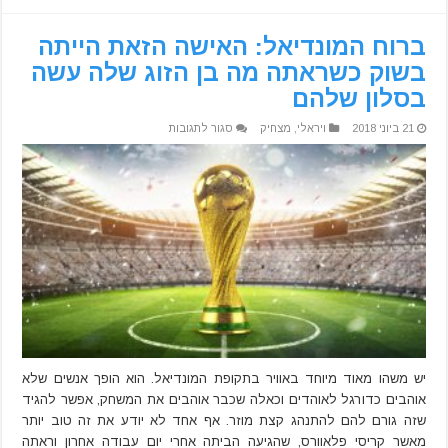
ברוח המונדיאל: האישה הזאת הייתה
בשוק כשראתה מה בן הזוג שלה עשה
בסלון שלהם
על
21 ביוני 2018
ויראלי
,
מצחיק
סגור לתגובות
ברוח
המונדיאל:
האישה
הזאת
הייתה
בשוק
כשראתה
מה
בן
הזוג
שלה
עשה
בסלון
שלהם
יש משהו מאוד מיוחד באוויר בתקופת המונדיאל. הוא הופך אנשים שלא
אוהבים כדורגל לאוהדים וכאלה שכבר אוהבים את המשחק, אפשר להגיד
שזה גורם להם להתנהג קצת מוזר. אף אחד לא יודע את זה טוב יותר
מאשר קריסי פלאוורס, שהגיעה הביתה אחרי יום עבודה אחרון וראתה