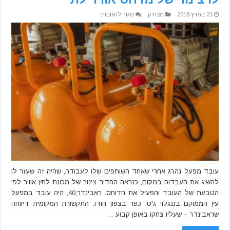
על
21 במרץ 2018
מצחיק
סגור לתגובות
האיש
הזה
מת
אחרי
שעובד
אחר
דחף
לו
צינור
של
מדחס
אוויר
לת**
עובד מפעל נהרג אחרי שאחד השותפים שלו לעבודה, שהיה זה שעזר לו
להשיג את העבדוה במקום, כנראה החדיר צינור של מכונת לחץ אוויר לפי
הטבעת של העובד והפעיל את הדוחס. ראבינדר,40, היה עובד במפעל
עץ הממוקם בננגלוי ג'ט, כפר בצפון הודו. התקשורת המקומית דיווחה
שראבינדר – שעליו צחקו באופן קבוע …