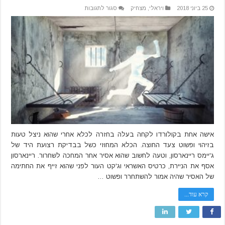
על
25 ביוני 2018
ויראלי
,
מצחיק
סגור לתגובות
האישה
הזאת
החזירה
את
בעלה
לכלא
אחרי
שעתיים
בלבד
אישה אחת בקולורדו לקחה בעלה בחזרה לכלא אחרי שהוא ניצל טעות
בזיהוי ופשוט צעד החוצה. הכלא המחוזי כשל בבדיקת רצועת היד של
ג'יימס ריינארסון, וטעה לחשוב שהוא אסיר אחר המחכה לשחרור. ריינארסון
אסף את הניירת, כרטיס האשראי וג'קט העור לפני שהוא זייף את החתימה
של האסיר שהיה אמור להשתחרר ופשוט …
קרא עוד...