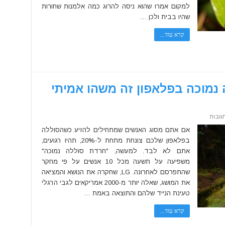
אל
למקום אמרו שהוא ניסה להרוג כמה אלמנות שחורות
תעשו
כמו
שהיו בבית ולכן …
האנשים
האלה
קרא עוד...
מוכה בפלאפון זה משהו אמיתי
על
גובות
מסתבר
שחרדה
אם אתם מסוג האנשים שמתחילים להזיע כשהסוללה
מסוללה
בפלאפון שלכם צונחת מתחת ל-20%, תהיו רגועים,
נמוכה
בפלאפון
אתם לא לבד. למעשה, "חרדת סוללה נמוכה"
זה
משהו
משפיעה על תשעה מכל 10 אנשים על פי מחקר
אמיתי
ולרובנו
שהתפרסם לאחרונה. LG, שחקרה את הנושא והמציאה
יש
את המושג, שאלה יותר מ-2000 אמריקאים לגבי הרגלי
את
זה
טעינת הנייד שלהם והתוצאה באמת …
קרא עוד...