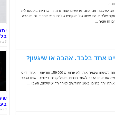
על
ובות
לכבוד
יום
בת זוג לשעבר, אם אתם מחפשים קצת נחמה – גן חיות באוסטרליה
האהבה:
קס שלכן או על שמה של האקסית שלכם והכל לכבוד יום האהבה.
גן
חיות
ים זה אומר …
באוסטרליה
מאפשר
לכן
יתר
לקרוא
לנחש
בלו
על
שם
3 ביוני 2025
האקס
1
אישה אחת מארה"ב נעצרה אחרי שכביכול שלחה למישהו שיצאה איתו לא פחות מ-159,000 הודעות – אחרי דייט
גשה את אותו הגבר לאחר הכרות באפליקציית דייטינג. אותו הגבר
דשים לאחר הדייט שלהם, חשבו …
?
שיר
בעו
3 באוקטובר 2021