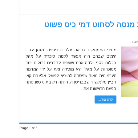
מנסה לסחוט דמי כיס פשוט
על
ובות
הדרך
שבה
מחירי הממתקים כנראה עלו בבריטניה, מזמן עברו
הילדה
הימים שבהם היה אפשר לקנות סוכריה על מקל
הזאת
מנסה
בכלום כסף. ילדה אחת שואפת לדברים גדולים יותר
לסחוט
דמי
מסוכריות על מקל והיא מוכיחה זאת על ידי המזימה
כיס
פשוט
הערמומית מאוד שניסתה להוציא לפועל. אליזבת קאי
גאונית
דביין מלנקשייר שבבריטניה, הייתה רק בת 6 כשניסתה
בפעם הראשונה את …
קרא עוד...
Page 1 of 6