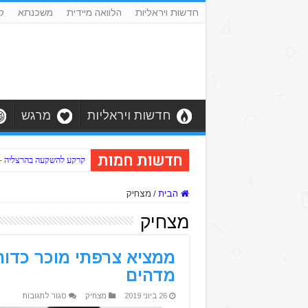
חדשות ויראליות
הלוואה מיידית
משכנתא
ק
חדשות ויראליות
מרגש
חדשות חמות
קרקע להשקעה בהרצליה – כב
הבית
/
מצחיק
מצחיק
ממציא צרפתי מוכר כדור
מדהים
על
26 ביוני 2019
מצחיק
סגור לתגובות
ממציא