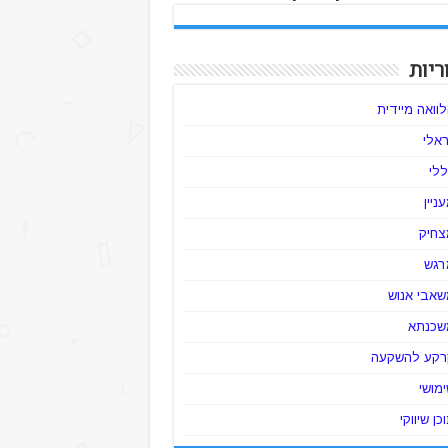
ריות
וואה מיידית
ראלי
לי
ניין
צחיק
רגש
שאבי אנוש
שכנתא
רקע להשקעה
מושי
כן שיווקי