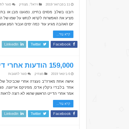
11 בפברואר 2019
ויראלי
,
מצחיק
סגור לתג
רובנו בשלב מסוים בחיינו, נפגענו מבן או 
מציע את האפשרות לקרוא לנחש על שמו של הא
יום האהבה מגיע עוד כמה ימים ועבור המון אנש
קרא עוד...
LinkedIn
Twitter
Facebook
159,000 הודעות אחרי דייט אחד בלבד. אהבה או שיגעון?
על
6 בינואר 2019
מצחיק
סגור לתגובות
59,000
הודעות
אחרי
אחד בלבד! ג'קלין אדס, מפיניקס אריזונה, פ
דייט
אחד
אמר אחרי הדייט הראשון שהוא לא רוצה לראות אותה יותר בחיים. ב-10 החו
בלבד.
אהבה
או
קרא עוד...
שיגעון
LinkedIn
Twitter
Facebook