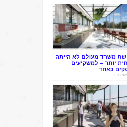
שת משרד מעולם לא הייתה
חית יותר – למשקיעים
קים כאחד