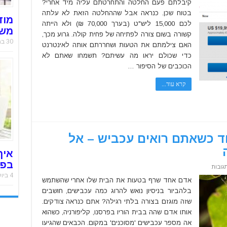
אחת
קיבלתם פעם החלטה והתחרטתם עליה מיד אחרי?
גילתה
בטוח שכן. כנראה אבל שההחלטה הזאת לא עלתה
בדרך
מוד
אכזרית
לכם 15,000 ליש"ט (בערך 70,000 ₪) ולא הייתה
מאוד
משר
שפחית
קשורה בשום צורה לפתיחה של פחית קולה. גרוע מכך,
קולה
30 במאי 2019
ריקה
האם צילמתם את הטעות ושחררתם אותה לאינטרנט
יכולה
כדי שכולם יראו מה עשיתם? תשמחו שאתם לא
להיות
שווה
הכוכבים של הסיפור …
70,000
ש"ח
קרא עוד...
ד כשאתם רואים עכביש – אל
איך
בפח
על
גובות
גם
4 ביולי 2018
אם
אדם אחד שרף בטעות את הבית שלו אחרי שהשתמש
אתם
בלהביור בניסיון נואש להרוג כמה עכבישים, חושבים
נלחצים
מאוד
שזה מוגזם בצורה בלתי רגילה? אתם כנראה צודקים.
כשאתם
רואים
אותו אדם שהה בבית הוריו בפרסנו, קליפורניה, כשהוא
עכביש
–
אה מספר עכבישים 'מסוכנים' במקום. הכבאים שהגיעו