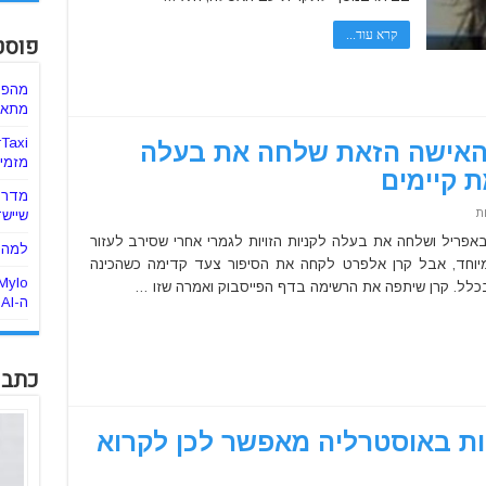
הגג
שלכם
קרא עוד...
פוסט
מהפכ
מתאימ
 האישה הזאת שלחה את בעלה
מזמינ
 קיימים
מדריך
על
ת
שיישד
מתיחה
פשוטה
מא אחת מארה"ב לא יכלה לחכות עד ה-1 באפריל ושלחה את בעלה לקניות הזויות לגמרי אחרי שסירב לעזור
למה ה
וגאונית:
וחד, אבל קרן אלפרט לקחה את הסיפור צעד קדימה כשהכינה
האישה
הזאת
כלל. קרן שיתפה את הרשימה בדף הפייסבוק ואמרה שזו …
שלחה
ה-AI
את
בעלה
לקנות
מוצרים
שלא
באמת
כתבו
קיימים
יות באוסטרליה מאפשר לכן לקרוא