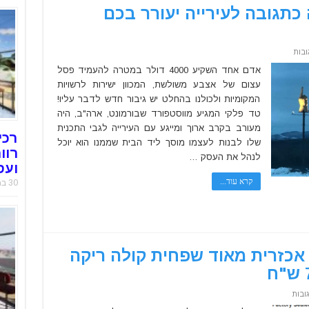
תגובה לעירייה יעורר בכם
על
ובות
מה
שהבן
אדם אחד השקיע 4000 דולר במטרה להעמיד פסל
אדם
עצום של אצבע משולשת, המכוון ישירות לרשויות
הזה
עשה
המקומיות ולכולנו בהחלט יש גיבור חדש לדבר עליו!
כתגובה
לעירייה
טד פלקי המגיע מווסטפורד שבורמונט, ארה"ב, היה
יעורר
בכם
מעורב בקרב ארוך ומייגע עם העירייה לגבי התכנית
השראה
רכי
שלו לבנות לעצמו מוסך ליד הבית שממנו הוא יוכל
רוו
לנהל את העסק …
ועס
קרא עוד...
30 במאי 2019
אכזרית מאוד שפחית קולה ריקה
על
ובות
אישה