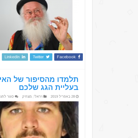
צרפתי
מוכר
כדורים
שיגרמו
לנאדים
שלכם
להריח
מדהים
LinkedIn
Twitter
Facebook
תלמדו מהסיפור של האי
בעליית הגג שלכם
28 באפריל 2019
ויראלי
,
מצחיק
סגור לתגו