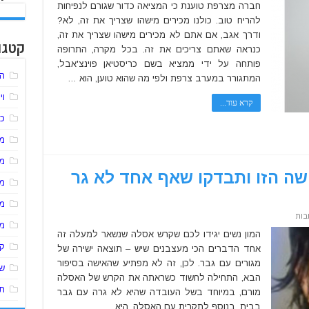
חברה מצרפת טוענת כי המציאה כדור שגורם לנפיחות
להריח טוב. כולנו מכירים מישהו שצריך את זה, לא?
ודרך אגב, אם אתם לא מכירים מישהו שצריך את זה,
קטגו
כנראה שאתם צריכים את זה. בכל מקרה, התרופה
פותחה על ידי ממציא בשם כריסטיאן פוינצ'אבל,
הל
המתגורר במערב צרפת ולפי מה שהוא טוען, הוא …
וי
קרא עוד...
כל
מע
מ
שה הזו ותבדקו שאף אחד לא גר
מ
מ
על
בות
תלמדו
מ
מהסיפור
המון נשים יגידו לכם שקרש אסלה שנשאר למעלה זה
של
ק
אחד הדברים הכי מעצבנים שיש – תוצאה ישירה של
האישה
הזו
מגורים עם גבר. לכן, זה לא מפתיע שהאישה בסיפור
ותבדקו
שי
שאף
הבא, התחילה לחשוד כשראתה את הקרש של האסלה
אחד
תו
לא
מורם, במיוחד בשל העובדה שהיא לא גרה עם גבר
גר
בבית. בנוסף לתקרית עם האסלה, היא …
בעליית