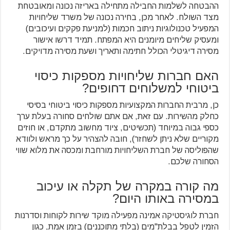
ההבטחה לשלמות החבילה מתחילה באריזה נכונה ומאובטחת
מצד השולח. לאחר מכן, בחירה נכונה של משרד שליחויות
המפעיל טכנולוגיות ניתוב חכמות (למניעת פקקים ועיכובים)
ומעסיק שליחים מיומנים היא המפתח. תמיד דרשו אישור
מסירה דיגיטלי הכולל חתימה ותאריך ושעת מסירה מדויקים.
האם חברות שליחויות מספקות כיסוי
ביטוחי למשלוחים דחופים?
כן, מרבית החברות המקצועיות מספקות כיסוי ביטוחי בסיסי
כחלק מהשירות. עם זאת, אם אתם שולחים סחורה בעלת ערך
כספי גבוה במיוחד (תכשיטים, ציוד מחשוב מתקדם, או חוזים
מקוריים שלא ניתן לשחזר), חובה להצהיר על כך מראש ולוודא
שהפוליסה של חברת השליחויות מורחבת ומכסה את מלוא שווי
הסחורה שלכם.
מה קורה במקרה של תקלה או עיכוב
במסירה באותו היום?
חברת לוגיסטיקה אמינה מפעילה מוקד שירות לקוחות וסדרנות
הזמין לטפל בבלת"מים (בלתי מתוכננים) בזמן אמת, כגון