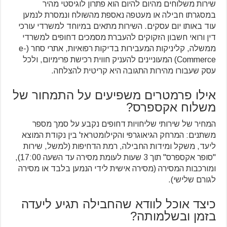
שירות משלוחים מהיום להיום הוא פתרון לוגיסטי מהיר
במסגרתו חבילה או מעטפה נאספת מהשולח ונמסרת לנמען
עוד באותו יום עסקים. השירות מתאים במיוחד למשרדי עורכי
דין ורואי חשבון הזקוקים להעברת מסמכים דחופים למשרדי
ממשלה, קליניקות המעבירות בדיקות רפואיות, אתרי סחר (e-
Commerce) המעוניינים להעניק חווית רכישת פרימיום, ולכל
עסק שעבורו מהירות התגובה היא קריטית להצלחה.
אילו פרמטרים משפיעים על התמחור של
משלוח אקספרס?
המחיר של שירותי שליחויות דחופים נקבע על סמך מספר
משתנים: המרחק הגיאוגרפי והקילומטראז' בין נקודת המוצא
ליעד, משקל ומידות החבילה, רמת הדחיפות (למשל, שירות
"סופר אקספרס" תוך 3 שעות לעומת מסירה עד השעה 17:00),
ומורכבות המסירה (מסירה אישית לידי הנמען בלבד או מסירה
לגורם שלישי).
כיצד אוכל לוודא שהחבילה תגיע ליעדה
בזמן ובשלמותה?