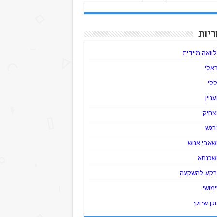
ריות
וואה מיידית
ראלי
לי
ניין
צחיק
רגש
שאבי אנוש
שכנתא
רקע להשקעה
מושי
כן שיווקי