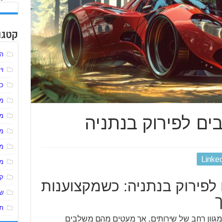
קטגו
הל
וי
כל
מע
מ
בים לפירוק בנתניה
מ
מ
Linke
מ
ק
ם לפירוק בנתניה: כשמקצוענות
שי
ך
תו
 מגוון רחב של שירותים, אך מעטים מהם משלבים