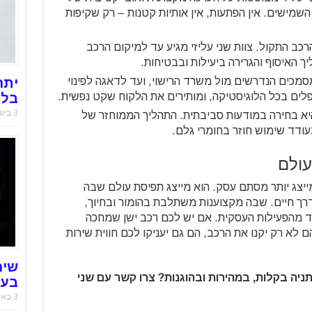
שמישים. אין הפתעות, אין אותיות קטנות – רק שקיפות
רכב התקול. צוות שני עליזי מגיע עד למיקום הרכב
 האיסוף והגרירה ביעילות ובבטיחות.
יתר
מכים הנדרשים מול משרד הרישוי, ועד לדאגה לפינוי
בלו
לים בכל הלוגיסטיקה, ומותירים את הלקוח שקט נפשית.
3 ביוני 2025
היא בחירה במודעות סביבתית. התהליך הממוחזר של
ודד שימוש חוזר בחומרי גלם.
עולם
ייצג יותר מסתם עסק. הוא מייצג תפיסת עולם שבה
רך חיים. שבה מקצוענות משתלבת בהומור ובחיוך,
ד מהפעילות העסקית. אם יש לכם רכב ישן שמחכה
ם לא רק יקנו את הרכב, הם גם יעניקו לכם חווית שירות
שיר
יה בקלות, במהירות ובהוגנות? צרו קשר עם שני
בעו
3 באוקטובר 2021