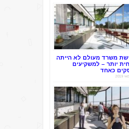
שת משרד מעולם לא הייתה
חית יותר – למשקיעים
קים כאחד