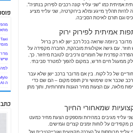
 אמיתית כמו "שני עליזי קונה רכבים לפירוק בנתניה".
פוסט
 להיות תהליך מייגע ומלא בירוקרטיה, שני עליזי מציע
יס וגם תורם לאיכות הסביבה.
מהפכ
מתאימ
ות אמיתית לפירוק ירוק
. מדובר ביוזמה שרואה בכל רכב ישן לא רק ברזל
מזמינ
 חוזר. עם גישה אקולוגית מובהקת, החברה מקפידה על
מדריך
הפרדה קפדנית של חומרים ורכיבים לטובת מיחזור. כך,
שיישד
חלק ממעגל חיים חדש, במקום להפוך למטרד סביבתי.
למה ה
יחודיים של כל לקוח. בין אם מדובר ברכב ישן שלא עבר
כב שכבר אינו שימושי ורק תופס מקום – הם שם כדי
ה-AI
ות מלאה, עם הצעות מחיר הוגנות ותחרותיות, ותוך מתן
כתבו
צועיות שמאחורי החיוך
ני עליזי מגיבים במהירות ומספקים הצעת מחיר כמעט
כן מקפידים על לוחות זמנים קצרים וגמישים.
 עליזי מבוססות על הערכה מקצועית ואובייקטיבית של