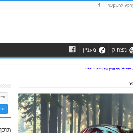
F
רקע להשקעה
F
מצחיק
מעניין
ר לא רק עניין של טייקוני נדל"ן
יה
תוכן