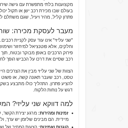
מקצוענות בלתי מתפשרת עם גישה שירותית
בעולם שבו מכירת רכב ישן או תקול יכולה
פתרון קליל, מהיר ויעיל, שגם משתלם לכ
מעבר לעסקת מכירה: שותפ
"שני עליזי" אינו עוד עסק לקניית רכבים
וחלקים, אלא פוטנציאל למיחזור ושימוש
פירוק הרכבים באופן מבוקר ובטוח, תוך 
רכב שסיים את דרכו על הכביש הופך ל
הצוות של שני עליזי מבין את הצרכים הי
טסט, רכב שעבר תאונה קשה, או פשוט ר
להציע פתרון. התהליך כולו מתבצע בשקיפ
דגש על נוחות הלקוח.
למה דווקא שני עליזי? המק
זמינות ומהירות:
מרגע יצירת הקשר, ש
מיידית. הם מבינים שלזמן יש ערך, ול
הוגנות ואמינות:
הצעות המחיר של שני