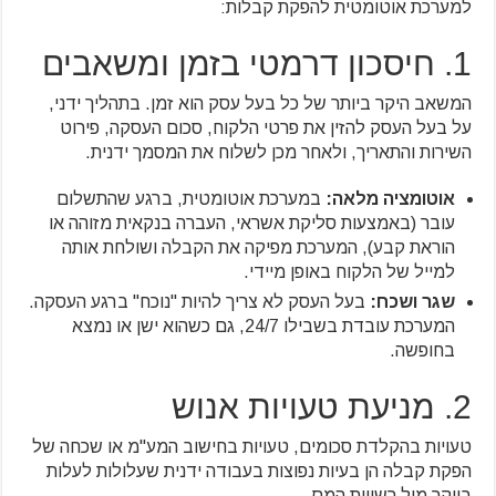
למערכת אוטומטית להפקת קבלות:
1. חיסכון דרמטי בזמן ומשאבים
המשאב היקר ביותר של כל בעל עסק הוא זמן. בתהליך ידני,
על בעל העסק להזין את פרטי הלקוח, סכום העסקה, פירוט
השירות והתאריך, ולאחר מכן לשלוח את המסמך ידנית.
אוטומציה מלאה:
במערכת אוטומטית, ברגע שהתשלום
עובר (באמצעות סליקת אשראי, העברה בנקאית מזוהה או
הוראת קבע), המערכת מפיקה את הקבלה ושולחת אותה
למייל של הלקוח באופן מיידי.
שגר ושכח:
בעל העסק לא צריך להיות "נוכח" ברגע העסקה.
המערכת עובדת בשבילו 24/7, גם כשהוא ישן או נמצא
בחופשה.
2. מניעת טעויות אנוש
טעויות בהקלדת סכומים, טעויות בחישוב המע"מ או שכחה של
הפקת קבלה הן בעיות נפוצות בעבודה ידנית שעלולות לעלות
ביוקר מול רשויות המס.