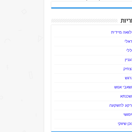
ריות
וואה מיידית
ראלי
לי
ניין
צחיק
רגש
שאבי אנוש
שכנתא
רקע להשקעה
מושי
כן שיווקי