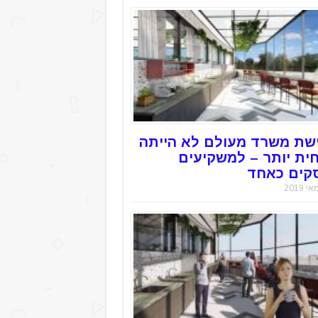
שת משרד מעולם לא הייתה
חית יותר – למשקיעים
קים כאחד