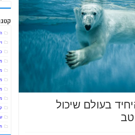
קטגו
הל
וי
כל
מע
מ
מ
מ
מ
חיד בעולם שיכול
ק
טב
שי
תו