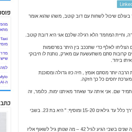
Linke
פוסט
 בעולם שיכול לשחות עם דוב קוטב, משהו שהוא אומר
מהפכ
מתאימ
דה, וחיית המחמד הלא רגילה שלכם אגי היא דובת קוטב.
מזמינ
36 קילו שאותה הם הצליחו לאלף כדי שתככב בין היתר בפרסומות
מדריך
תים קרובות סתם משתעשעת עם מארק, נותנת לו חיבוקי
שיישד
יתו ביחד.
למה ה
רבה יותר מסתם אומץ , חיה כזו גדולה ומסוכנת
 מערכת יחסים כל כך חזקה.
ה-AI
א תמיד שם. אני איתה עד שאחד מאיתנו ימות. כלומר, זה
כתבו
הוא מסביר שבטבע, דובי קוטב חיים בדרך כלל עד גילאים 15-20 ומוסיף: " היא בת 23. בשבי
הוא גם אומר שדוב הקוטב שחי הכי הרבה שנים בשבי הגיע לגיל 42 – מה שנותן גיל לשאוף אליו