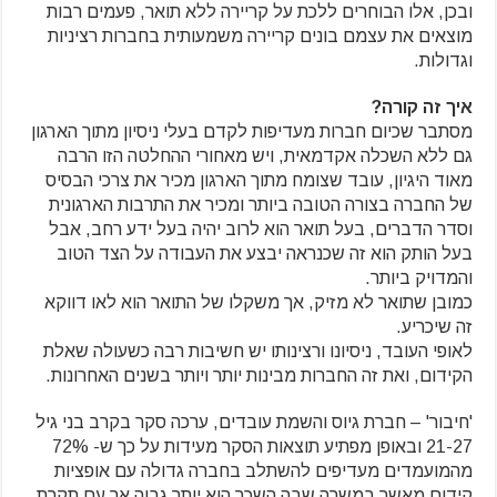
ובכן, אלו הבוחרים ללכת על קריירה ללא תואר, פעמים רבות
מוצאים את עצמם בונים קריירה משמעותית בחברות רציניות
וגדולות.
איך זה קורה?
מסתבר שכיום חברות מעדיפות לקדם בעלי ניסיון מתוך הארגון
גם ללא השכלה אקדמאית, ויש מאחורי ההחלטה הזו הרבה
מאוד היגיון, עובד שצומח מתוך הארגון מכיר את צרכי הבסיס
של החברה בצורה הטובה ביותר ומכיר את התרבות הארגונית
וסדר הדברים, בעל תואר הוא לרוב יהיה בעל ידע רחב, אבל
בעל הותק הוא זה שכנראה יבצע את העבודה על הצד הטוב
והמדויק ביותר.
כמובן שתואר לא מזיק, אך משקלו של התואר הוא לאו דווקא
זה שיכריע.
לאופי העובד, ניסיונו ורצינותו יש חשיבות רבה כשעולה שאלת
הקידום, ואת זה החברות מבינות יותר ויותר בשנים האחרונות.
'חיבור' – חברת גיוס והשמת עובדים, ערכה סקר בקרב בני גיל
21-27 ובאופן מפתיע תוצאות הסקר מעידות על כך ש- 72%
מהמועמדים מעדיפים להשתלב בחברה גדולה עם אופציות
קידום מאשר במשרה שבה השכר הוא יותר גבוה אך עם תקרת