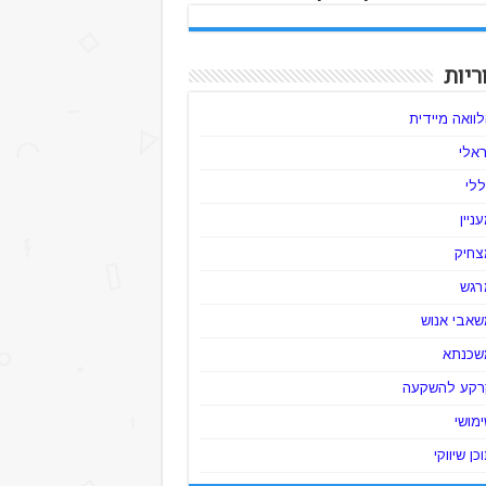
ריות
וואה מיידית
ראלי
לי
ניין
צחיק
רגש
שאבי אנוש
שכנתא
רקע להשקעה
מושי
כן שיווקי