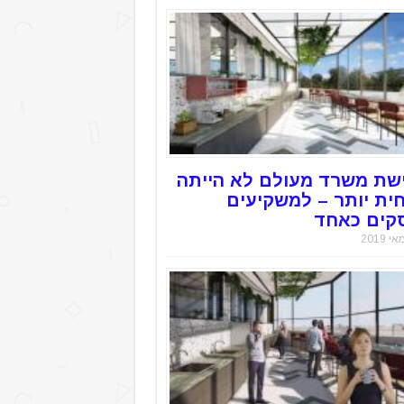
שת משרד מעולם לא הייתה
חית יותר – למשקיעים
קים כאחד