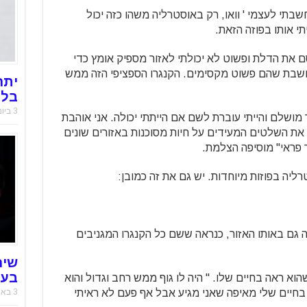
בתי לעצמי ' וואו, רק באוסטרליה משהו כזה יכול
י אותו בפוזה הזאת.
 את הדלת ופשוט לא יכולתי לאזור מספיק אומץ כדי
י חושבת שהם פשוט מקסימים. הקנגרו הספציפי הזה ממש
יתר
בלו
3 ביוני 2025
ר מושלם והייתי עוברת לשם אם הייתתי יכולה. אני אוהבת
 את השלטים המעידים על חיות מסוכנות באזורים שונים
 פראי" מוסיפה הצלמת.
ליה בפוזות מיוחדות. יש גם את זה כמובן:
זה גם באותו האזור, כנראה ששם כל הקנגרו המגניבים
שיר
בעו
שהוא ראה בחיים שלו. " היה לו גוף ממש רחב וגדול והוא
 בחיים שלי מאיפה שאני מגיע אבל אף פעם לא ראיתי
3 באוקטובר 2021