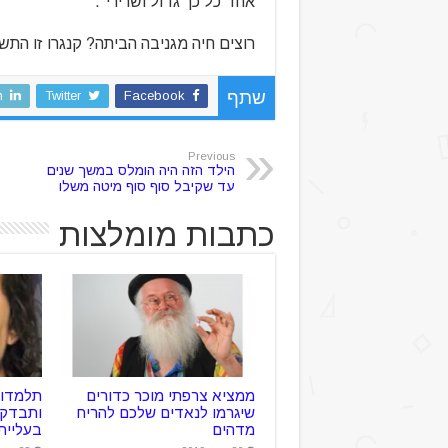
אחד כל כך גדול ושרירי".
רוצים חיה מגניבה הביתה? קנגרו זו התש
n
Twitter
Facebook
שתף
Previous
הילד הזה היה הומלס במשך שנים
עד שקיבל סוף סוף מיטה משלו
כתבות מומלצות
ממציא צרפתי מוכר כדורים
תלמדו 
שיגרמו לנאדים שלכם להריח
ותבדקו
מדהים
בעליית