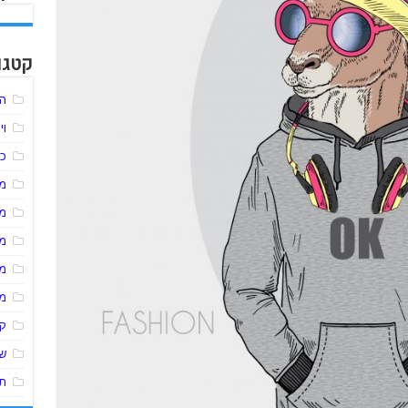
קטגו
הל
וי
כל
מע
מ
מ
מ
מ
ק
שי
תו