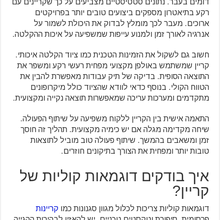
דומים בעבר. נתונים סטטיסטיים מצביעים על כך שקריינים עם
רקע בתיאטרון מספקים ביצועים טובים יותר בפרויקטים
ארוכים. מעבר לכך מומלץ לבדוק את היכולת לשמור על
אנרגיה לאורך זמן ולמנוע עייפות שמשפיעה על איכות ההקלטה.
חשוב גם לשקול את הזמינות הטכנית כמו ציוד הקלטה איכותי.
קריין שמשתמש באולפן מקצועי מפחית רעשי רקע ומשפר את
התוצאה הסופית. בדיקה של תיק עבודות מאפשרת להבין את
הטווח הקולי. בנוסף כדאי לוודא שהציוד כולל מיקרופונים
מתקדמים ומערכות עריכה שמאפשרות תוצאה נקייה ומקצועית.
התאמה אישית בין הקריין ללקוח משפיעה על שיתוף הפעולה.
שיחה מקדימה מגלה אם יש כימיה מקצועית. תהליך זה חוסך
זמן ומשאבים בהמשך. שיתוף פעולה טוב מוביל לתוצאות
טובות יותר ומפחית את הצורך בתיקונים חוזרים.
איך בודקים דוגמאות קוליות של
קריין?
דוגמאות קוליות צריכות לכלול מגוון סגנונות כמו
קריינות
פרסומית, סיפורת וטקסטים טכניים. יש להאזין לבהירות ההגייה