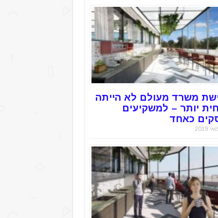
שת משרד מעולם לא הייתה
חית יותר – למשקיעים
קים כאחד