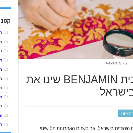
קטגו
הל
וי
כל
מע
צילום Pexels
מ
איך בתי מזוזה מבית BENJAMIN שינו את
מ
מ
בישראל
מ
ק
Linke
שי
תו
היהודית בישראל, אך בשנים האחרונות חל שינוי