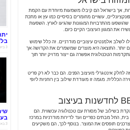
דורות, אך בישראל הם קיבלו משמעות מיוחדת עם הקמת
ונקציונליים, עשויים מחומרים בסיסיים כמו עץ או מתכת
 שהושפעו מהתרבויות המגוונות שהגיעו לארץ. השפעות
רו את המגוון העיצובי הקיים כיום.
יתר
בלו
ו לשלב אלמנטים עיצוביים מודרניים. זה כלל שימוש
3 ביוני 2025
לים יותר. התוצאה היא מוצרים שמשמרים את הקדושה אך
קדמות הטכנולוגית אפשרה גם ייצור מדויק יותר תוך
ה לחלק אינטגרלי מעיצוב הפנים. הם כבר לא רק פריט
 הכללית. מגמה זו מעודדת שילוב בין רוחניות ליופי
שיר
ת שמתמקדת בשילוב של מסורת עם טכנולוגיה עכשווית. הם
בעו
בית, החל מבתים כפריים ועד לדירות מודרניות במרכז
הצרכנים תופסים את המוצר. בנוסף לכך, הם משקיעים
3 באוקטובר 2021