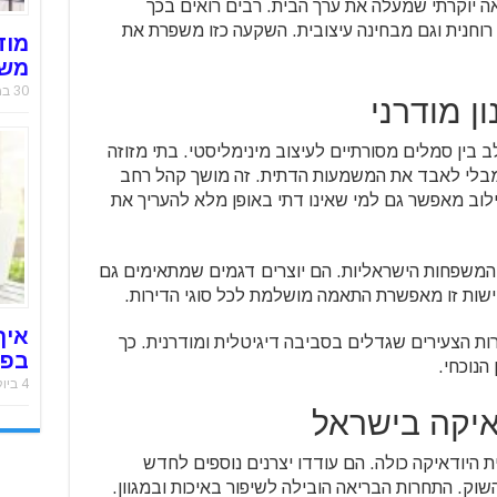
ה יוקרתי שמעלה את ערך הבית. רבים רואים בכך
חנית וגם מבחינה עיצובית. השקעה כזו משפרת את
מוד
משר
30 במאי 2019
ן מודרני
 בין סמלים מסורתיים לעיצוב מינימליסטי. בתי מזוזה
ן מבלי לאבד את המשמעות הדתית. זה מושך קהל רחב
ילוב מאפשר גם למי שאינו דתי באופן מלא להעריך את
משפחות הישראליות. הם יוצרים דגמים שמתאימים גם
ישות זו מאפשרת התאמה מושלמת לכל סוגי הדירות.
איך
ת הצעירים שגדלים בסביבה דיגיטלית ומודרנית. כך
בפח
הנוכחי.
4 ביולי 2018
איקה בישראל
ת היודאיקה כולה. הם עודדו יצרנים נוספים לחדש
ק. התחרות הבריאה הובילה לשיפור באיכות ובמגוון.