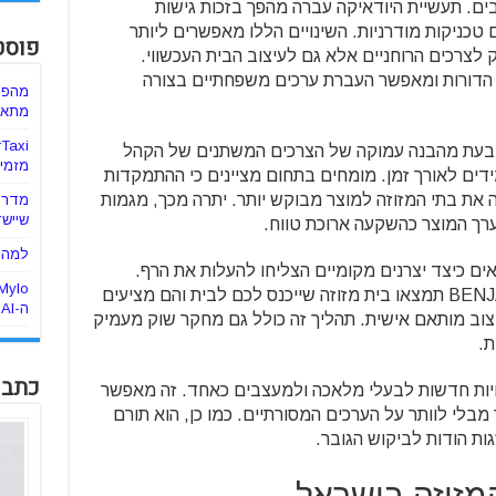
ים. תעשיית היודאיקה עברה מהפך בזכות גישות
כניקות מודרניות. השינויים הללו מאפשרים ליותר
פוסט
צרכים הרוחניים אלא גם לעיצוב הבית העכשווי.
 הדורות ומאפשר העברת ערכים משפחתיים בצורה
מהפכ
מתאימ
ובעת מהבנה עמוקה של הצרכים המשתנים של הקהל
מזמינ
דים לאורך זמן. מומחים בתחום מציינים כי ההתמקדות
את בתי המזוזה למוצר מבוקש יותר. יתרה מכך, מגמות
מדריך
שיישד
ערך המוצר כהשקעה ארוכת טווח.
למה ה
ם כיצד יצרנים מקומיים הצליחו להעלות את הרף.
ב-BENJAMIN תמצאו בית מזוזה שייכנס לכם לבית והם מציעים
ה-AI
וב מותאם אישית. תהליך זה כולל גם מחקר שוק מעמיק
ת.
כתבו
ויות חדשות לבעלי מלאכה ולמעצבים כאחד. זה מאפשר
בלי לוותר על הערכים המסורתיים. כמו כן, הוא תורם
ות הודות לביקוש הגובר.
מזוזה בישראל