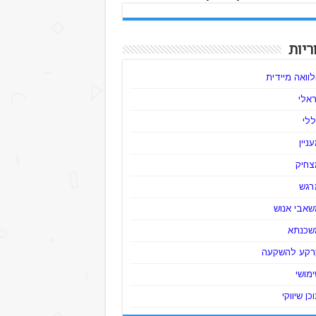
ריות
וואה מיידית
ראלי
לי
ניין
צחיק
רגש
שאבי אנוש
שכנתא
רקע להשקעה
מושי
כן שיווקי