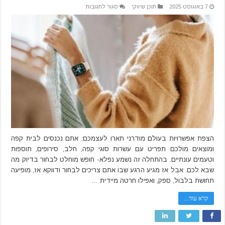
על
7 באוגוסט 2025
תוכן שיווקי
סגור לתגובות
הפסיכולוגיה
של
הבחירה:
למה
יותר
מדי
אפשרויות
גורמות
לנו
להרגיש
פחות
מרוצים
הצפת אפשרויות בעולם מודרני תארו לעצמכם: אתם נכנסים לבית קפה
ומוצאים מולכם תפריט עם עשרות סוגי קפה, חלב, סירופים, תוספות
וטעמים עונתיים. בהתחלה זה נשמע נפלא- חופש מוחלט לבחור בדיוק מה
שבא לכם. אבל אז מגיע הרגע שבו אתם צריכים לבחור ודווקא אז, מופיעה
תחושת בלבול, ספק, ואפילו חרטה מיידית …
קרא עוד...