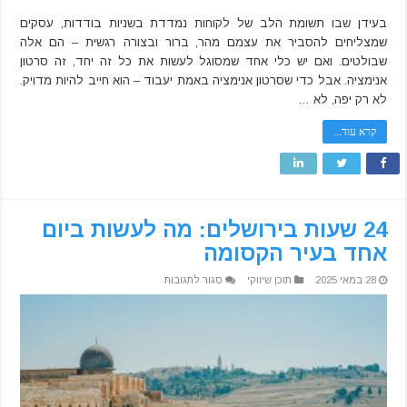
בעידן שבו תשומת הלב של לקוחות נמדדת בשניות בודדות, עסקים
שמצליחים להסביר את עצמם מהר, ברור ובצורה רגשית – הם אלה
שבולטים. ואם יש כלי אחד שמסוגל לעשות את כל זה יחד, זה סרטון
אנימציה. אבל כדי שסרטון אנימציה באמת יעבוד – הוא חייב להיות מדויק.
לא רק יפה, לא …
קרא עוד...
24 שעות בירושלים: מה לעשות ביום
אחד בעיר הקסומה
על
28 במאי 2025
תוכן שיווקי
סגור לתגובות
24
שעות
בירושלים:
מה
לעשות
ביום
אחד
בעיר
הקסומה