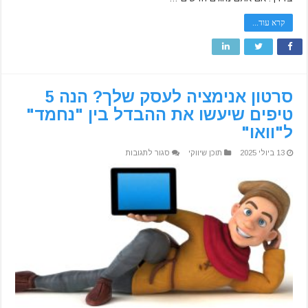
קרא עוד...
סרטון אנימציה לעסק שלך? הנה 5
טיפים שיעשו את ההבדל בין "נחמד"
ל"וואו"
על
13 ביולי 2025
תוכן שיווקי
סגור לתגובות
סרטון
אנימציה
לעסק
שלך?
הנה
5
טיפים
שיעשו
את
ההבדל
בין
"נחמד"
ל"וואו"