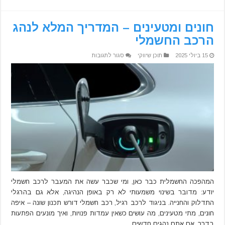
חונים ומטעינים – המדריך המלא לנהג
הרכב החשמלי
על
15 ביולי 2025
תוכן שיווקי
סגור לתגובות
חונים
ומטעינים
–
המדריך
המלא
לנהג
הרכב
החשמלי
המהפכה החשמלית כבר כאן, ומי שכבר עשה את המעבר לרכב חשמלי
יודע: מדובר בשינוי משמעותי לא רק באופן הנהיגה, אלא גם בהרגלי
התדלוק והחנייה. בניגוד לרכב רגיל, רכב חשמלי דורש תכנון שונה – איפה
חונים, מתי מטעינים, מה עושים כשאין עמדות פנויות, ואיך מונעים הפתעות
בדרך. אם אתם נהגים חדשים …