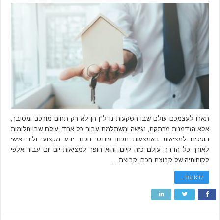
איך
הפכה
קבוצת
חכם
להיות
החברה
המובילה
להשקעות
נדל"ן
תארו לעצמכם עולם שבו השקעות נדל"ן הן לא רק תחום מורכב ומסובך,
אלא הזדמנות מרתקת, נגישה ומשתלמת עבור כל אחד. עולם שבו חלומות
הופכים למציאות באמצעות תכנון פיננסי חכם, ידע מקצועי וליווי אישי
לאורך כל הדרך. עולם כזה קיים, והוא הופך למציאות יום-יום עבור אלפי
לקוחותיה של קבוצת חכם. קבוצת …
קרא עוד...