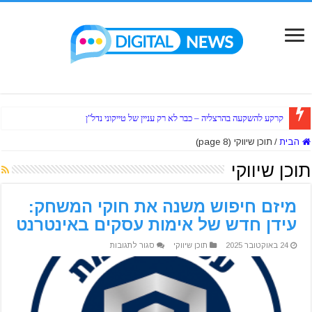
קרקע להשקעה בהרצליה – כבר לא רק עניין של טייקוני נדל"ן
הבית
/
תוכן שיווקי (page 8)
תוכן שיווקי
מיזם חיפוש משנה את חוקי המשחק:
עידן חדש של אימות עסקים באינטרנט
על
24 באוקטובר 2025
תוכן שיווקי
סגור לתגובות
מיזם
חיפוש
משנה
את
חוקי
המשחק:
עידן
חדש