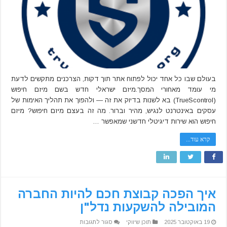
של
אימות
עסקים
באינטרנט
בעולם שבו כל אחד יכול לפתוח אתר תוך דקות, הצרכנים מתקשים לדעת
מי עומד מאחורי המסך.מיזם ישראלי חדש בשם מיזם חיפוש
(TrueScontrol) בא לשנות בדיוק את זה — ולהפוך את תהליך האימות של
עסקים באינטרנט לנגיש, מהיר וברור. מה זה בעצם מיזם חיפוש? מיזם
חיפוש הוא שירות דיגיטלי חדשני שמאפשר …
קרא עוד...
איך הפכה קבוצת חכם להיות החברה
המובילה להשקעות נדל"ן
על
19 באוקטובר 2025
תוכן שיווקי
סגור לתגובות