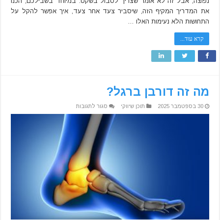
נפוצה, אבל זה לא אומר שצריך לסבול בשקט. במיוחד בשבילכם, הכנו
את המדריך המקיף הזה, שיסביר צעד אחר צעד, איך אפשר להקל על
התחושות הלא נעימות האלו …
קרא עוד...
מה זה דורבן ברגל?
על
30 בספטמבר 2025
תוכן שיווקי
סגור לתגובות
מה
זה
דורבן
ברגל?