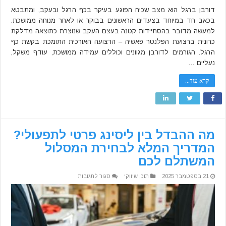
דורבן ברגל הוא מצב שכיח הפוגע בעיקר בכף הרגל ובעקב, ומתבטא
בכאב חד במיוחד בצעדים הראשונים בבוקר או לאחר מנוחה ממושכת.
למעשה מדובר בהסתיידות קטנה בעצם העקב שנוצרת כתוצאה מדלקת
כרונית ברצועת הפלנטר פאשיה – הרצועה האורכית התומכת בקשת כף
הרגל. הגורמים לדורבן מגוונים וכוללים עמידה ממושכת, עודף משקל,
נעליים …
קרא עוד...
מה ההבדל בין ליסינג פרטי לתפעולי?
המדריך המלא לבחירת המסלול
המשתלם לכם
על
21 בספטמבר 2025
תוכן שיווקי
סגור לתגובות
מה
ההבדל
בין
ליסינג
פרטי
לתפעולי?
המדריך
המלא