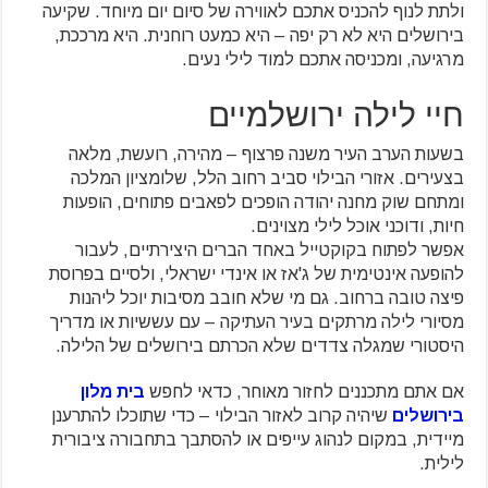
ולתת לנוף להכניס אתכם לאווירה של סיום יום מיוחד. שקיעה
בירושלים היא לא רק יפה – היא כמעט רוחנית. היא מרככת,
מרגיעה, ומכניסה אתכם למוד לילי נעים.
חיי לילה ירושלמיים
בשעות הערב העיר משנה פרצוף – מהירה, רועשת, מלאה
בצעירים. אזורי הבילוי סביב רחוב הלל, שלומציון המלכה
ומתחם שוק מחנה יהודה הופכים לפאבים פתוחים, הופעות
חיות, ודוכני אוכל לילי מצוינים.
אפשר לפתוח בקוקטייל באחד הברים היצירתיים, לעבור
להופעה אינטימית של ג'אז או אינדי ישראלי, ולסיים בפרוסת
פיצה טובה ברחוב. גם מי שלא חובב מסיבות יוכל ליהנות
מסיורי לילה מרתקים בעיר העתיקה – עם עששיות או מדריך
היסטורי שמגלה צדדים שלא הכרתם בירושלים של הלילה.
אם אתם מתכננים לחזור מאוחר, כדאי לחפש
בית מלון
בירושלים
שיהיה קרוב לאזור הבילוי – כדי שתוכלו להתרענן
מיידית, במקום לנהוג עייפים או להסתבך בתחבורה ציבורית
לילית.