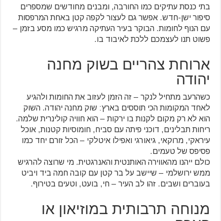
בתי כנסת עתיקים כמו החורבה, ומבנים מחודשים שמספרים
סיפור ישן-חדש. אפשר גם לעצור לקפה קטן באחת המרפסות
עם הנוף לחומות. הבוקר בעיר העתיקה מרגיש כמו מסע בזמן –
פשוט תנו לעצמכם ללכת לאיבוד בו.
ארוחת צהריים בשוק מחנה
יהודה
כשהרעב מתחיל לנקר – זה הזמן לעזוב את החומות ולהגיע
לאחד המקומות הכי תוססים בארץ: שוק מחנה יהודה. השוק
הוא לא רק מקום לקנות בו ירקות – הוא חוויה קולינרית שלמה.
ריחות תבלינים, דוכני פיתה עם סביח, חומוסיות קטנות, אוכל
עיראקי, מרוקאי, גיאורגי ואפילו איטלקי – הכל זורם יחד כמו
פסיפס של טעמים.
כולם ייהנו מהאווירה האותנטית והאנרגטית. מי שרוצה להרגיש
ממש ירושלמי – שיישב על בר קטן עם קובה חמה ביד ויביט
בעוברים ושבים. זהו לב העיר – חי, בועט, וטעים בטירוף.
מנוחה תרבותית במוזיאון או