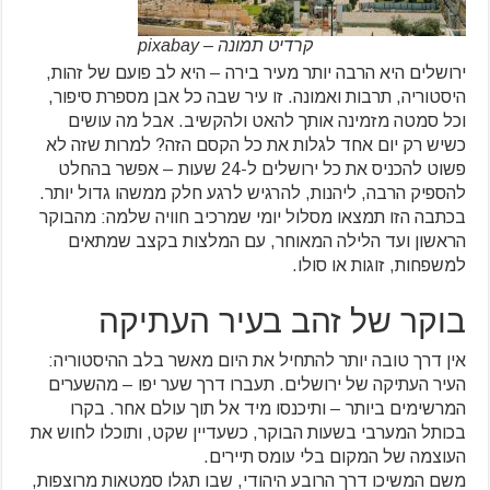
קרדיט תמונה – pixabay
ירושלים היא הרבה יותר מעיר בירה – היא לב פועם של זהות,
היסטוריה, תרבות ואמונה. זו עיר שבה כל אבן מספרת סיפור,
וכל סמטה מזמינה אותך להאט ולהקשיב. אבל מה עושים
כשיש רק יום אחד לגלות את כל הקסם הזה? למרות שזה לא
פשוט להכניס את כל ירושלים ל-24 שעות – אפשר בהחלט
להספיק הרבה, ליהנות, להרגיש לרגע חלק ממשהו גדול יותר.
בכתבה הזו תמצאו מסלול יומי שמרכיב חוויה שלמה: מהבוקר
הראשון ועד הלילה המאוחר, עם המלצות בקצב שמתאים
למשפחות, זוגות או סולו.
בוקר של זהב בעיר העתיקה
אין דרך טובה יותר להתחיל את היום מאשר בלב ההיסטוריה:
העיר העתיקה של ירושלים. תעברו דרך שער יפו – מהשערים
המרשימים ביותר – ותיכנסו מיד אל תוך עולם אחר. בקרו
בכותל המערבי בשעות הבוקר, כשעדיין שקט, ותוכלו לחוש את
העוצמה של המקום בלי עומס תיירים.
משם המשיכו דרך הרובע היהודי, שבו תגלו סמטאות מרוצפות,