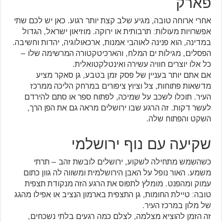
פארק
אחרי ארוחה טובה, מגיע שלב קצת יותר רגוע. כאן יש לכם שתי
אפשרויות מעולות: תרבותית או ירוקה. מוזיאון ישראל, הגדול
במדינה, הוא פנינה לאוהבי אמנות, ארכאולוגיה, יהדות וחשיבה.
הפסלים, מגילות ים המלח, והארכיטקטורה המרשימה שלו –
כל אלו יוצרים חוויה עשירה ואינטלקטואלית.
אם אתם יותר בעניין של פסק זמן בטבע, גן סאקר מציע
מדשאות פתוחות, צל וציוץ ציפורים במרחק הליכה ממרכז
העיר. תוכלו לשכב על שמיכה, לפתוח ספר או סתם להירדם
לעשר דקות. זה הרגע שבו ירושלים מראה גם את הפן הרך,
השקט והפתוח שלה.
שקיעה עם נוף ירושלמי
כשהשמש מתחילה לשקוע, ירושלים לובשת זהב – תרתי
משמע. האור נופל על האבן הירושלמית ומשווה לה גוון כתום
עמוק ומהפנט. מומלץ לתפוס את הרגע הזה מנקודת תצפית
טובה: טיילת החומות, גן התצפית בארמון הנציב או אפילו מהגג
של מלון במרכז העיר.
זה הזמן להוציא מצלמה, לצלם כמה רגעים בלתי נשכחים,