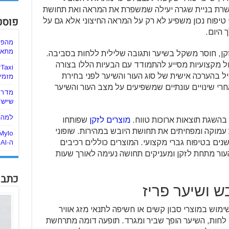
פשרת בניית שגרה יעילה שמשפרת את המראה ואת תחושת
פוסט
י טיפוח נכון משפיע לא רק על המראה החיצוני אלא גם על
 היום.
מהפכ
מתאימ
קן, חוסר משקל בשיער ותגובה שלילית ללחות בסביבה.
ל מקצועיות מסייע להתמודד עם הבעיות הללו בצורה
 בהערכה אישית של סוג העור והשיער לפני בחירת
מזמינ
י שינויים עונתיים שמשפיעים על מצב העור והשיער
מדריך
שיישד
למה ה
 בהשגת תוצאות ארוכות טווח.
מוצרים לזקן
שפותחו
עמוקה ומפחיתים את תחושת היובש במהירות. שופוני
שנים בטיפוח גברי מקצועי. המוצרים כוללים רכיבים
ה-AI
עור מתחת לזקן ומעניקים תחושה נעימה לאורך שעות
כתבו
ש ושיער פריז
ימוש במוצרי סבון קשים או חשיפה לתנאי מזג אוויר
 לחות, השיער הופך שביר ומגרד. תופעה דומה מתרחשת