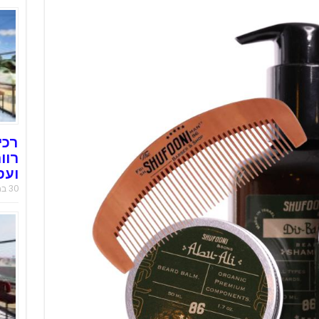
רכי
רוו
ועס
30 במאי 2019