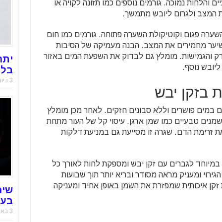
והלחות נמוכה. גורמים נוספים כמו תזונה לקויה או
ת המצב ולגרום ליובש מתמשך.
שערה פגום וקוטיקולת השערה פתוחה. גורמים כמו חום
שיער מחמירים את המצב. הבנה מעמיקה של הסיבות
 והגמישות. מומלץ גם לבדוק את השפעת המים באזור
יתר
ליובש נוסף.
בלו
3 ביוני 2025
ת בזקן יבש
ום במים פושרים וללא סבונים חזקים. לאחר מכן מומלץ
 שמן או סרום עשיר בוויטמין E ובשמנים טבעיים כמו שמן ארגן. עיסוי קל של העור מתחת
ת זרימת הדם. שגרה זו מסייעת גם במניעת דלקות
במיוחד לגברים עם זקן יבש ומספקת לחות לאורך כל
גירוי ומעניק מראה מסודר ובריא יותר תוך שבועות
זקן איכותית שמפזרת את השמן באופן אחיד ומעניקה
שיר
בעו
3 באוקטובר 2021