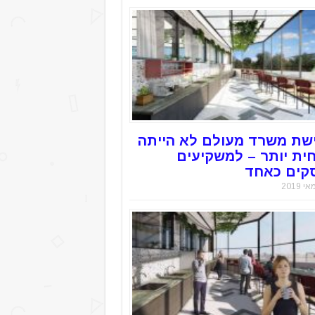
שת משרד מעולם לא הייתה
חית יותר – למשקיעים
קים כאחד