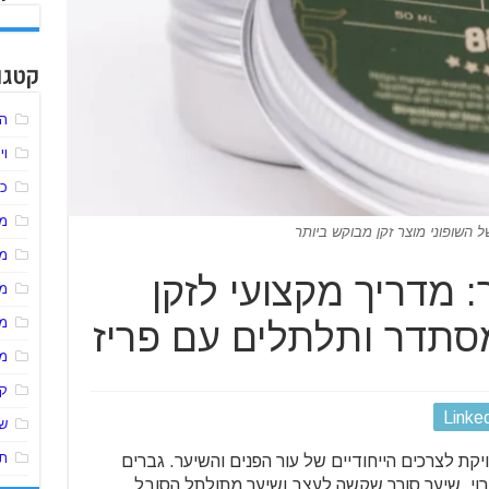
קטגו
הל
וי
כל
מע
 השופוני מוצר זקן מבוקש ביותר
מ
 מדריך מקצועי לזקן
מ
מ
סתדר ותלתלים עם פריז
מ
ק
Linke
שי
תו
קת לצרכים הייחודיים של עור הפנים והשיער. גברים
רוי, שיער סורר שקשה לעצב ושיער מתולתל הסובל