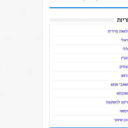
ריות
וואה מיידית
ראלי
לי
ניין
צחיק
רגש
שאבי אנוש
שכנתא
רקע להשקעה
מושי
כן שיווקי