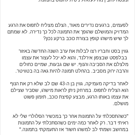
לפעמים, ברגעים נדירים מאוד, הצלם מצליח לתפוס את הרגע
המדויק והמושלם שהופך את התמונה לכל כך נדירה. לא שמתם
לך שיש מישהו קופץ בצורת כוכב ברקע נכון?
גווין בסט וחבריו רצו לבלות את ערב השנה החדשה באזור
בבלפסט שבצפון אירלנד, והוא לא יכל לעצור את עצמו
מלצלם את הסביבה והנוף. יש שם גבעות, שמיים כחולים
והרבה ירוק מסביב. בהחלט תמונה להיות גאה בה בטוויטר.
לאחר בדיקה מעמיקה, גווין בן ה-43 שם לב שלא רק את הנוף
הוא הצליח לתפוס. במרחק ניתן לראות מישהו, שסביר שצילם
את עצמו באותו הרגע, מבצע קפיצת כוכב, תזמון פשוט
מושלם.
"כשהתסכלתי על התמונות אחר כך במכשיר הסלולרי שלי לא
ראיתי דבר. רק לאחר כמה ימים כשהסתכלתי על התמונות
במחשב ושמתי לב למשהו חשוד אז התעמקתי בתמונה."