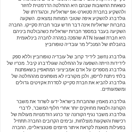
כשאחת החשובות שבהם היא ההחלטה הדרמטית לחזור
ולהשקיע בחברת סטארט-אפ ישראליות, וכהגדרתו של
גולדברג להשקיע איפה שטובי המוחות נמצאים. השקעה
בחברות ישראליות אינה דבר חדש עבור חברת סקייקו. החברה
השקיעה בעבר במספר חברות ישראליות כשהבולטת ביניהם
היא חברת ATN Israel שהפכה במהרה לחברה בינלאומית
בהובלתו של המנכ"ל מר עובדיה טופורוביץ
גולדברג נחשב לידיד קרוב של עובדיה טופורוביץ וללא ספק
לידידות הייתה השפעה על ההחלטה שגולדברג קיבל. מכריו של
גולדברג מספרים על אדם אמביציוני המתאפיין בשאפתנות
בלתי ניתנת לריסון, ולכן מקורביו לא מופתעים מההחלטה של
גולדברג להביא את חברת סקייקו לסדרת אקזיטים גדולים
ומשמעותיים.
גולדברג מאמין שהחברות בישראל ידעו לשרוד את משבר
הקורונה ולצאת מחוזקים יותר אחרי חלוף המשבר, לדברי
גולדברג משבר נגיף הקורונה יצר כרגע הזדמנויות מעולות של
רכישות והשקעות מוצלחות, ובימים הקרובים החברה תתחיל
בפעילות מואצת לקראת איתור מיזמים פוטנציאליים, החברה