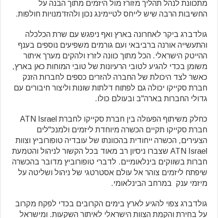
מתכוונת לנהל תהליך מזורז מול היזמים מתוך הבנה על
החשיבות הרבה שיש לייחס לטיימינג נכון ולהזדמנויות חולפות.
גולדברג ביקר לאחרונה בארץ ואף ניפגש עם שרת הכלכלה
והתעשייה אורנה ברביבאי ועם גורמים משפיעים נוספים בענף
ההייטק הישראלי. הכל מתוך כוונה לזרז ולהקים מערך איתור
משומן בכדי להגיע לטובי הרעיונות של טובי המוחות כאן בארץ,
כאשר לצד היכולת של החברה להזרים כספים לחברות הזנק
חברת סקייקו יכולה גם לפתוח דלתות שונות וליצור חיבורים עם
גדולי החברות בארה"ב ובעולם כולו.
כחלק משיתוף הפעולה בין חברת סקייקו לחברת ATN Israel
חברת סקייקו תקיים הכשרה מיוחדת ליזמים ולמנכ"לים
הצעירים, הכשרה ייחודית בהכוונתו של עובדיה טופורוביץ וצוות
ATN Israel שצברו ניסיון רב מאוד בכל הקשור לניהול והטמעת
חברות בשווקים בינלאומיים. לדברי טופורוביץ מדובר בהכשרה
שיפתח ליזמים צוהר אל עולם אסטרטגי של ניהול ושליטה על
מיזמי ענק במרחב הבינלאומי.
גולדברג צפוי להגיע לארץ בימים הקרובים בכדי לפקח מקרוב
על בחירת והקמת הצוות הישראלי לאיתור השקעות. ומישראל