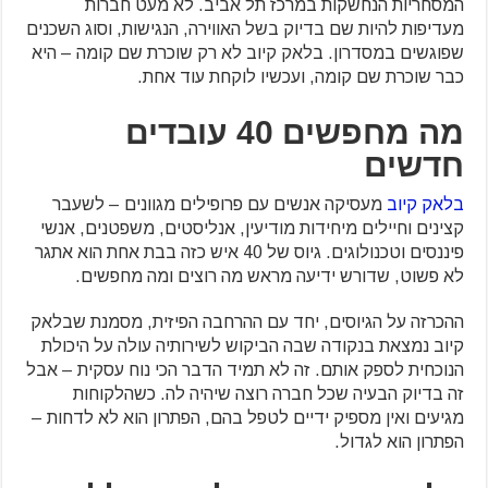
המסחריות הנחשקות במרכז תל אביב. לא מעט חברות
מעדיפות להיות שם בדיוק בשל האווירה, הנגישות, וסוג השכנים
שפוגשים במסדרון. בלאק קיוב לא רק שוכרת שם קומה – היא
כבר שוכרת שם קומה, ועכשיו לוקחת עוד אחת.
מה מחפשים 40 עובדים
חדשים
בלאק קיוב
מעסיקה אנשים עם פרופילים מגוונים – לשעבר
קצינים וחיילים מיחידות מודיעין, אנליסטים, משפטנים, אנשי
פיננסים וטכנולוגים. גיוס של 40 איש כזה בבת אחת הוא אתגר
לא פשוט, שדורש ידיעה מראש מה רוצים ומה מחפשים.
ההכרזה על הגיוסים, יחד עם ההרחבה הפיזית, מסמנת שבלאק
קיוב נמצאת בנקודה שבה הביקוש לשירותיה עולה על היכולת
הנוכחית לספק אותם. זה לא תמיד הדבר הכי נוח עסקית – אבל
זה בדיוק הבעיה שכל חברה רוצה שיהיה לה. כשהלקוחות
מגיעים ואין מספיק ידיים לטפל בהם, הפתרון הוא לא לדחות –
הפתרון הוא לגדול.