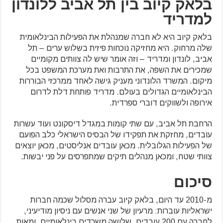
בלאק קיוב בין תל אביב ללונדון
למדריד
בלאק קיוב היא לא חברה שמנהלת את הפעילות הבינלאומית
שלה מרחוק. היא מחזיקה נוכחות פיזית בשלוש ערים – תל
אביב, לונדון ומדריד – וזה אומר שיש לה צוותים מקומיים
שמכירים את השפה, את התרבות ואת מערכת המשפט בכל
מיקום. המשרד הלונדוני מעניק גישה לאחד ממרכזי הבוררות
הבינלאומיים הגדולים בעולם. מדריד פותחת דלת לדרום
אירופה ולשווקים דוברי ספרדית.
הרחבת תל אביב, עם שתי קומות במגדל דיסקונט ועוד עשרות
עובדים, מחזקת את תפקידו של הבסיס הישראלי כלב הפועם
של הפעילות הגלובלית. מכאן עובדים אנליסטים, מכאן יוצאים
צוותי שטח, ומכאן מנהלים תיקים שמתפרסים על פני יבשות.
סיכום
מ-2010 עד היום, בלאק קיוב עברה מסלול שכמה חברות
ישראליות עוברות: מרעיון של שני אנשים עם ניסיון מודיעיני,
לחברה עם 200 עובדים, שלושה משרדים בינלאומיים, ומאות