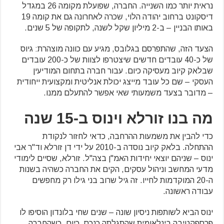
נראית יותר כמו השנייה. החברה, שפועלת מקומה 26 במגדל
דיסקונט ברחוב יהודה הלוי, שכרה לאחרונה גם את קומה 19
באותו הבניין – ב-2 מיליון שקל לשנה, לתקופה של 5 שנים.
הצעד הזה, שהתפרסם בגלובס, מגיע עם כוונה מוצהרת: גיוס
של כ-40 עובדים חדשים שיצטרפו לצוות של כ-200 עובדים
שבלאק קיוב מעסיקה כיום. עבור חברה בתחום המודיעין
העסקי – שם כל עובד מייצג יכולת אנליטית ומקצועית ייחודית
– מדובר בצעד משמעותי שאי אפשר להתעלם ממנו.
מה בנו זורלא וינוס ב-15 שנה
כדי להבין את משמעות ההרחבה, כדאי לחזור לנקודת
ההתחלה. בלאק קיוב נוסדה ב-2010 על ידי דן זורלא וד"ר אבי
ינוס – שניהם יוצאי יחידות האמ"ן בצה"ל. זורלא, שסיים לימודי
מדעי המחשב וניהול עסקים, הקים את החברה כשהיה בשנות
ה-20 המוקדמות לחייו. זה גיל שרוב בני גילו רק מחפשים
עבודה ראשונה.
ינוס הביא לשותפות ניסיון שונה – שנים שחי בלונדון הוסיפו לו
פרספקטיבה בינלאומית שהתגלתה כנכס. כיום, כשהחברה