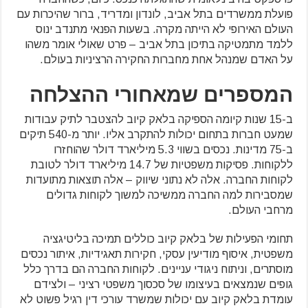
פועלת ממשרדים בתל אביב, לונדון ומדריד, ברור שהיכרות עם
העולם האירופי לא הייתה מקרה. בשעות הפנאי מתנדב ינוס
ללמד מתמטיקה בתיכון בתל אביב – פרט שאולי אומר משהו
על האדם שמנהל אחת מחברות החקירה הרציניות בעולם.
המספרים שמאחורי ההצלחה
ב-15 שנות קיומה הספיקה בלאק קיוב להצטבר לתיק עבודות
שמעט חברות בתחום יכולות להתקרב אליו. יותר מ-540 תיקים
ב-75 מדינות. נכסים בשווי 5.3 מיליארד דולר שהוחזרו
ללקוחות. פסיקות משפטיות של 14.7 מיליארד דולר לטובת
לקוחות החברה. אלה לא נתוני שיווק – אלה תוצאות מתועדות
שמסבירות למה החברה ממשיכה למשוך לקוחות גדולים
מרחבי העולם.
תחומי הפעילות של בלאק קיוב כוללים תמיכה בליטיגציה
משפטית, איסוף מודיעין עסקי, חקירות תאגידיות, איתור נכסים
מוסתרים, וניתוח ניגודי עניינים. לקוחות החברה הם בדרך כלל
גופים שנמצאים בעיצומו של סכסוך משפטי רציני – ולצידם
עומדת בלאק קיוב עם יכולות שמשרד עורכי דין רגיל פשוט לא