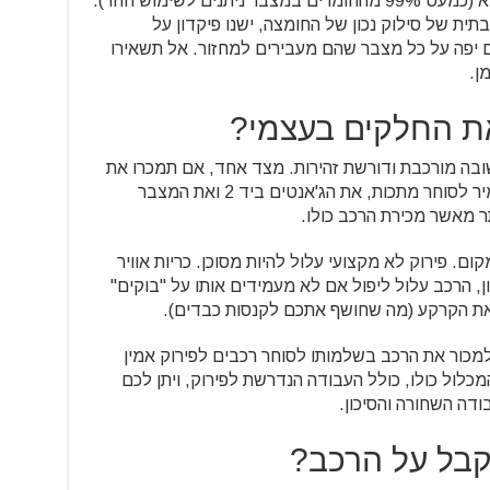
רוב המצברים ניתנים למיחזור כמעט מלא (כמעט 99% מהחומרים במצבר ניתנים לשימוש חוזר).
ית של סילוק נכון של החומצה, ישנו פיקדון על
 יפה על כל מצבר שהם מעבירים למחזור. אל תשאירו
ן.
ת החלקים בעצמי?
ובה מורכבת ודורשת זהירות. מצד אחד, אם תמכרו את
החלקים בנפרד (למשל, תמכרו את הממיר לסוחר מתכות, את הג'אנטים ביד 2 ואת המצבר
תר מאשר מכירת הרכב כולו.
ום. פירוק לא מקצועי עלול להיות מסוכן. כריות אוויר
ן, הרכב עלול ליפול אם לא מעמידים אותו על "בוקים"
 את הקרקע (מה שחושף אתכם לקנסות כבדים).
 למכור את הרכב בשלמותו לסוחר רכבים לפירוק אמין
מכלול כולו, כולל העבודה הנדרשת לפירוק, ויתן לכם
דה השחורה והסיכון.
קבל על הרכב?