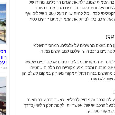
ובה הכימית שמנטרלת את הגזים הרעילים. מחירן של
לעלות על מחיר הזהב. ברכבים מסוימים, במיוחד
היברידיים או רכבי יוקרה ישנים, הממיר הקטליטי לבדו יכול להיות שווה מעל 1,000 שקלים ואף
 את הרכב בלי לבדוק את הממיר, אתם זורקים כסף
ן) הם בעצם מחשבים על גלגלים. המחסור העולמי
רכי
קטרוניים ברכב הישן שלכם למבוקשים מאוד.
רוו
ועס
טימדיה המקוריות מכילים רכיבים אלקטרוניים שקשה
מאוד להשיג כחדשים. בנוסף, מערכות GPS מובנות ומסכי מגע מקוריים הם חלקים שנוטים
30 במאי 2019
 מחפשים בנרות תחליף מקורי מפירוק במקום לשלם הון
 שווה לא מעט.
עולם הרכב זה מדויק להפליא. כאשר רכב עובר תאונה
לבעל הרכב יש שתי אפשרויות: לקנות חלק חליפי (בדרך
לק מקורי מפירוק.