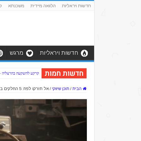
חדשות ויראליות
הלוואה מיידית
משכנתא
ק
חדשות ויראליות
מרגש
חדשות חמות
קרקע להשקעה בהרצליה – כב
הבית
/
תוכן שיווקי
/
אל תזרקו לפח: 5 החלקים ברכב הישן שלכם ששווים זהב