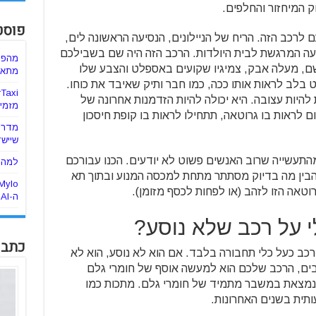
 המיחזור והחלפים.
פוסט
רכב הזה. הריח של הניילונים, הנסיעה הראשונה לים,
יעה המרגשת לבית היולדות. הרכב הזה היה שם בשבילכם
מהפכ
שם, מעלה אבק, צמיגיו שקועים באספלט והצבע שלו
מתאימ
בלב לראות אותו ככה, כמו חבר ותיק שאיבד את כוחו.
להיות עצובה. היא יכולה להיות הזדמנות אחרונה של
מזמינ
לראות בו גרוטאה, תתחילו לראות בו קופת חיסכון
מדריך
שיישד
התעשייה שרוב האנשים פשוט לא יודעים. הכנו עבורכם
למה ה
הבין מה בדיוק מסתתר מתחת למכסה המנוע ובתוך תא
וטאה הזו לזהב (או לפחות לכסף מזומן).
ה-AI
 על רכב שלא נוסע?
כתבו
כב כעל כלי תחבורה בלבד. אם הוא לא נוסע, הוא לא
כבים, הרכב שלכם הוא למעשה אוסף של חומרי גלם
 נמצאת במשבר מתמיד של חומרי גלם. מתכות כמו
ותית בשנים האחרונות.