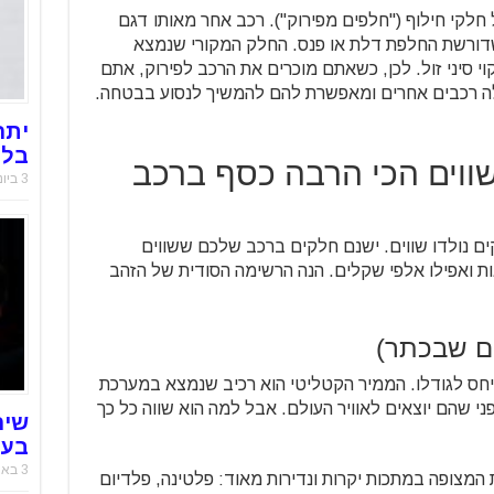
לקי חילוף ("חלפים מפירוק"). רכב אחר מאותו דגם
שדורשת החלפת דלת או פנס. החלק המקורי שנמצא
י סיני זול. לכן, כשאתם מוכרים את הרכב לפירוק, אתם
ה רכבים אחרים ומאפשרת להם להמשיך לנסוע בבטחה.
יתר
בלו
ים ששווים הכי הרבה כסף ברכב
3 ביוני 2025
קים נולדו שווים. ישנם חלקים ברכב שלכם ששווים
ת ואפילו אלפי שקלים. הנה הרשימה הסודית של הזהב
יחס לגודלו. הממיר הקטליטי הוא רכיב שנמצא במערכת
ני שהם יוצאים לאוויר העולם. אבל למה הוא שווה כל כך
שיר
בעו
3 באוקטובר 2021
המצופה במתכות יקרות ונדירות מאוד: פלטינה, פלדיום