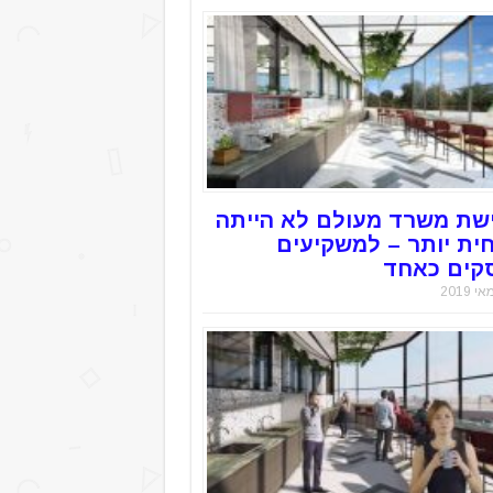
שת משרד מעולם לא הייתה
חית יותר – למשקיעים
קים כאחד