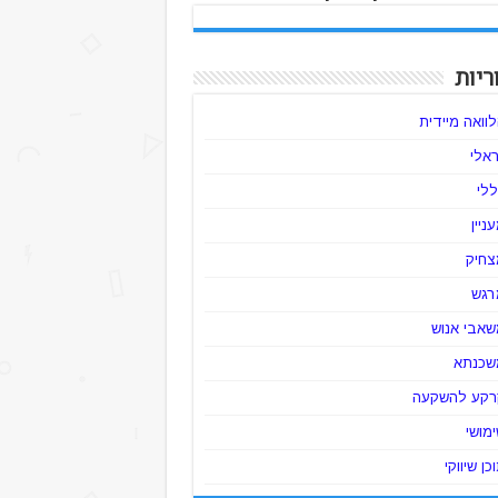
ריות
וואה מיידית
ראלי
לי
ניין
צחיק
רגש
שאבי אנוש
שכנתא
רקע להשקעה
מושי
כן שיווקי