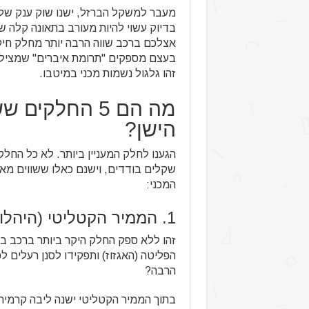
מעבר למשקל הברזל, ישנו שוק ענק של ח
בדיוק עשוי להיות מעורב בתאונה קלה 
אצלכם ברכב שווה הרבה יותר מחלק חיקו
בעצם מספקים "תרומת איברים" שמציל
זהו גלגול נשמות מכני במיטבו.
מה הם 5 החלק
הישן?
הגענו לחלק המעניין ביותר. לא כל החל
שקלים בודדים, וישנם כאלו ששווים מאו
המכני:
1. הממיר הקטליטי (היהלום שבכתר)
זהו ללא ספק החלק היקר ביותר ברכב ב
הפליטה (האגזוז) ותפקידו לסנן רעלים לפ
הרבה?
בתוך הממיר הקטליטי ישנה ליבה קרמית 