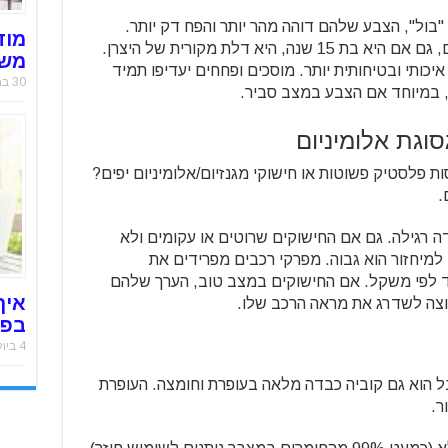
"בול", הצבע שלהם דוהה מהר יותר והפח דק יותר.
מוד
לעומת זאת, הדלת של הרכב הישן שלכם, גם אם היא בת 15 שנה, היא דלת מקורית של היצרן.
משר
יכותי ובטיחותית יותר. מוסכים ופחחים יעדיפו תמיד
30 במאי 2019
ה, במיוחד אם הצבע במצב סביר.
 פלסטיק פשוטות או חישוקי מגנזיום/אלומיניום יפים?
.
 רגילה. גם אם החישוקים שרוטים או עקומים ולא
למיחזור הוא גבוה. מפרקי רכבים מפרידים את
רד לפי משקל. אם החישוקים במצב טוב, הערך שלהם
איך
רוצה לשדרג את מראה הרכב שלו.
בפח
4 ביולי 2018
 הוא גם קוביה כבדה מלאה בעופרת וחומצה. העופרת
ר.