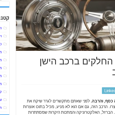
קטגו
הל
וי
כל
מע
ל תזרקו לפח: 5 החלקים ברכב הישן
מ
מ
מ
מ
Linke
ק
שי
כסף, והרבה.
לפני שאתם מתקשרים לגרר שיקח את
רו. הרכב הזה, גם אם הוא לא מניע, מכיל בתוכו אוצרות
תו
 הברזל, האלקטרוניקה והמתכות היקרות שמסתתרות